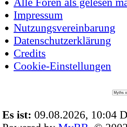
Alle Foren als gelesen m
und Oktober 2025
Impressum
sind nun spielbar.
Nutzungsvereinbarung
Die Erstsemester
Datenschutzerklärung
finden sich auf dem
Credits
Campus ein!
Cookie-Einstellungen
⟩⟩
22.11.2024:
Das
Board ist offiziell
eröffnet!
⟩⟩
17.11.2024:
Das
Es ist:
09.08.2026, 10:04
D
Board befindet sich