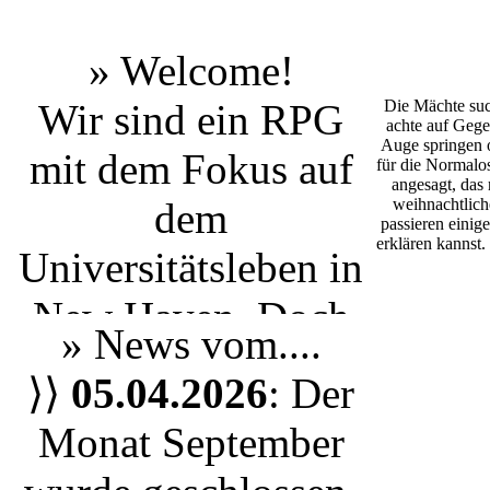
» Welcome!
Wir sind ein RPG
Die Mächte suc
achte auf Gege
Auge springen o
mit dem Fokus auf
für die Normalos
angesagt, das
dem
weihnachtlich
passieren einige
erklären kannst
Universitätsleben
in
New Haven
. Doch
» News vom....
egal ob du einen
⟩⟩
05.04.2026
: Der
Studenten aus Yale
Monat September
spielen möchtest