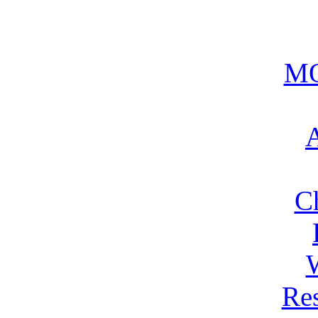
MO
A
C
Res