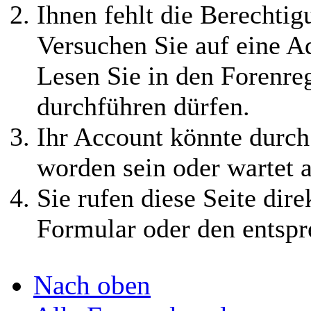
⟩⟩
09.12.2024:
Es
Ihnen fehlt die Berechtigu
wurden zwei neue
Versuchen Sie auf eine 
spielbare Gruppen
Lesen Sie in den Forenreg
erstellt, die
durchführen dürfen.
Verdammten und
Ihr Account könnte durch
die Machtjäger. Alle
worden sein oder wartet a
Infos findet ihr im
Sie rufen diese Seite dire
Wiki
Formular oder den entspr
⟩⟩
03.12.2024:
Nach oben
August, September