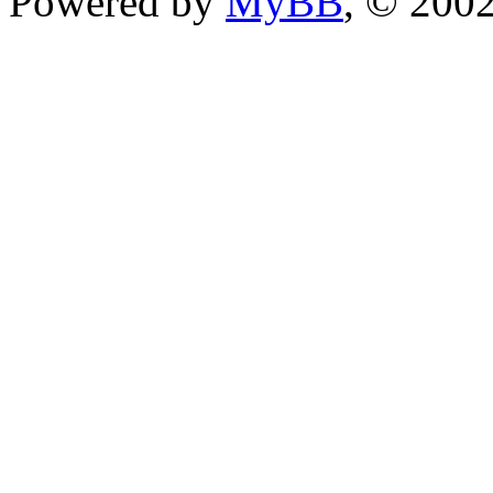
Powered by
MyBB
, © 200
im Aufbau!