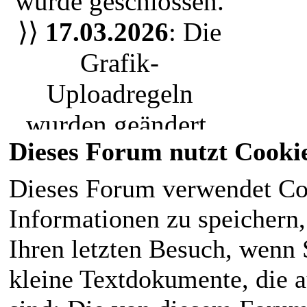
wurde geschlossen.
oder nur einen
⟩⟩
17.03.2026
: Die
Bewohner der Stadt
,
Grafik-
jeder ist herzlich
Uploadregeln
eingeladen unserem
wurden geändert.
RPG Leben
Dieses Forum nutzt Cooki
Wir nutzen nun das
einzuhauchen. Die
Uploadsystem. Bitte
Dieses Forum verwendet Co
magische Welt liegt
ladet eure Grafiken
Informationen zu speichern, 
für den
neu hoch.
Ihren letzten Besuch, wenn S
Normalbürger im
⟩⟩
28.02.2026
:
kleine Textdokumente, die 
Verborgenen
.