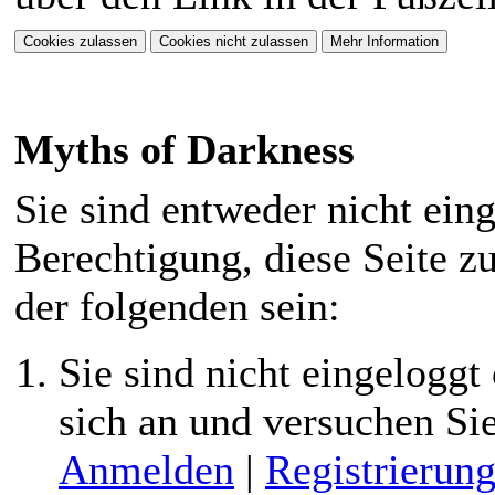
hinein. Dazu gibts
Fantasie mitbringen.
eine neue Storyline.
⟩⟩
07.01.2026
: Ein
Myths of Darkness
neuer Style
"Ashenveil" ist für
Sie sind entweder nicht eing
euch verfügbar. Nur
Berechtigung, diese Seite z
für PC angepasst!
der folgenden sein:
⟩⟩
22.11.2025
: Das
Sie sind nicht eingeloggt 
MOD hat seinen
sich an und versuchen Si
ersten Geburtstag!
Anmelden
|
Registrierun