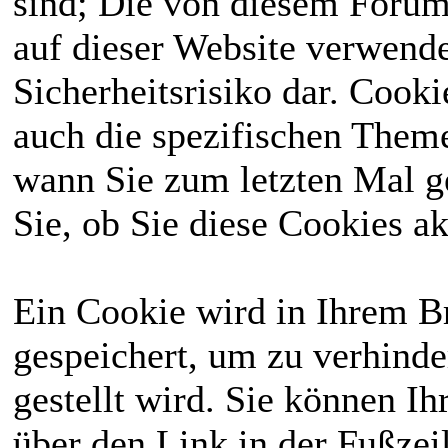
sind; Die von diesem Forum
Aktivitätsregeln
Deswegen kann
auf dieser Website verwende
wurden festgehalten
man bei uns sowohl
Sicherheitsrisiko dar. Cook
und ab heute gibt es
Reallife
spielen, als
auch die spezifischen Theme
jeden Monat eine
auch Menschen mit
wann Sie zum letzten Mal ge
Whitelist.
besonderen
Sie, ob Sie diese Cookies a
⟩⟩
27.01.2026
: Das
Fähigkeiten
. Du
komplette Wiki
solltest dafür das
Ein Cookie wird in Ihrem 
wurde einmal
18. Lebensjahr
gespeichert, um zu verhinde
überarbeitet, bitte
abgeschlossen
gestellt wird. Sie können Ih
schaut erneut
haben und reichlich
über den Link in der Fußzei