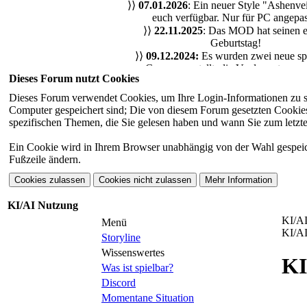
⟩⟩
07.01.2026
: Ein neuer Style "Ashenveil
euch verfügbar. Nur für PC angepas
⟩⟩
22.11.2025
: Das MOD hat seinen e
Geburtstag!
⟩⟩
09.12.2024:
Es wurden zwei neue sp
Gruppen erstellt, die Verdammten un
Dieses Forum nutzt Cookies
Machtjäger. Alle Infos findet ihr im 
⟩⟩
03.12.2024:
August, September und 
Dieses Forum verwendet Cookies, um Ihre Login-Informationen zu spei
2025 sind nun spielbar. Die Erstsemeste
Computer gespeichert sind; Die von diesem Forum gesetzten Cookies 
sich auf dem Campus ein!
spezifischen Themen, die Sie gelesen haben und wann Sie zum letzten
⟩⟩
22.11.2024:
Das Board ist offiziell er
⟩⟩
17.11.2024:
Das Board befindet si
Ein Cookie wird in Ihrem Browser unabhängig von der Wahl gespeicher
Aufbau!
Fußzeile ändern.
KI/AI Nutzung
KI/A
Menü
KI/A
Storyline
Wissenswertes
KI
Was ist spielbar?
Discord
Momentane Situation