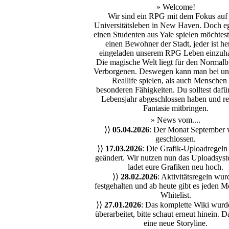
» Welcome!
Wir sind ein RPG mit dem Fokus au
Universitätsleben
in
New Haven
. Doch e
einen
Studenten aus Yale
spielen möchtest
einen
Bewohner der Stadt
, jeder ist he
eingeladen unserem RPG Leben einzuh
Die magische Welt liegt für den Normalb
Verborgenen
. Deswegen kann man bei un
Reallife
spielen, als auch Menschen 
besonderen Fähigkeiten
. Du solltest dafü
Lebensjahr abgeschlossen haben und re
Fantasie mitbringen.
» News vom....
⟩⟩
05.04.2026
: Der Monat September 
geschlossen.
⟩⟩
17.03.2026
: Die Grafik-Uploadregel
geändert. Wir nutzen nun das Uploadsyst
ladet eure Grafiken neu hoch.
⟩⟩
28.02.2026
: Aktivitätsregeln wur
festgehalten und ab heute gibt es jeden M
Whitelist.
⟩⟩
27.01.2026
: Das komplette Wiki wurd
überarbeitet, bitte schaut erneut hinein. D
eine neue Storyline.