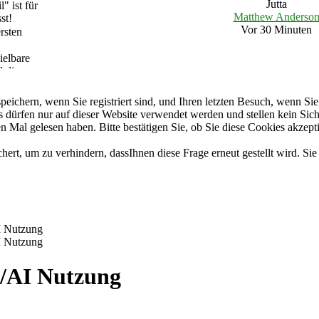
Jutta
" ist für
Matthew Anderso
st!
Vor 30 Minuten
rsten
ielbare
d die
Wiki
Oktober
chern, wenn Sie registriert sind, und Ihren letzten Besuch, wenn Sie 
r finden
dürfen nur auf dieser Website verwendet werden und stellen kein Sich
 Mal gelesen haben. Bitte bestätigen Sie, ob Sie diese Cookies akzept
öffnet!
ch im
t, um zu verhindern, dassIhnen diese Frage erneut gestellt wird. Sie 
I Nutzung
I Nutzung
/AI Nutzung