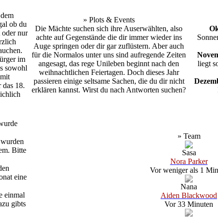
f dem
» Plots & Events
gal ob du
Die Mächte suchen sich ihre Auserwählten, also
Ok
 oder nur
achte auf Gegenstände die dir immer wieder ins
Sonnen
rzlich
Auge springen oder dir gar zuflüstern. Aber auch
auchen.
für die Normalos unter uns sind aufregende Zeiten
Novem
ürger im
angesagt, das rege Unileben beginnt nach den
liegt 
s sowohl
weihnachtlichen Feiertagen. Doch dieses Jahr
mit
passieren einige seltsame Sachen, die du dir nicht
Dezem
r das 18.
erklären kannst. Wirst du nach Antworten suchen?
ichlich
wurde
» Team
n wurden
em. Bitte
Sasa
Nora Parker
den
Vor weniger als 1 Min
onat eine
Nana
e einmal
Aiden Blackwood
azu gibts
Vor 33 Minuten