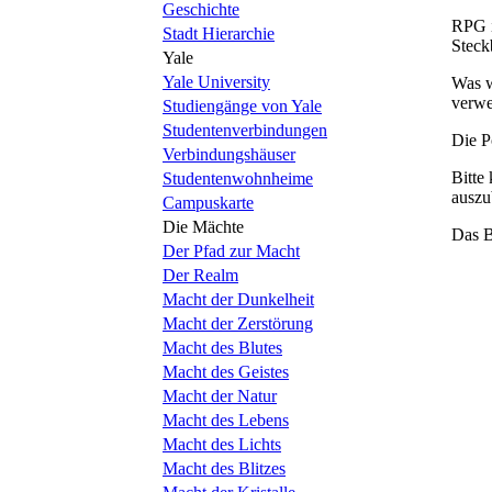
Geschichte
RPG i
Stadt Hierarchie
Steck
Yale
Yale University
Was w
verwen
Studiengänge von Yale
Studentenverbindungen
Die P
Verbindungshäuser
Bitte
Studentenwohnheime
auszu
Campuskarte
Die Mächte
Das B
Der Pfad zur Macht
Der Realm
Macht der Dunkelheit
Macht der Zerstörung
Macht des Blutes
Macht des Geistes
Macht der Natur
Macht des Lebens
Macht des Lichts
Macht des Blitzes