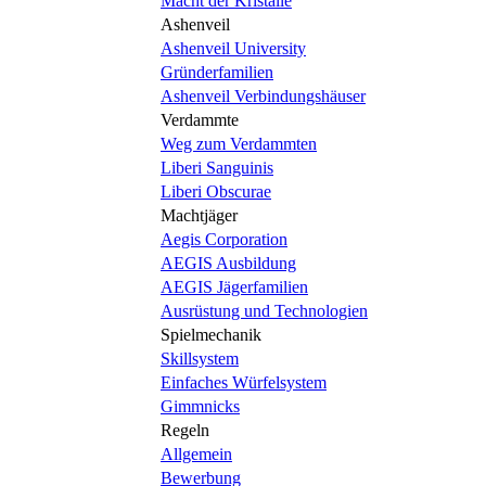
Macht der Kristalle
Ashenveil
Ashenveil University
Gründerfamilien
Ashenveil Verbindungshäuser
Verdammte
Weg zum Verdammten
Liberi Sanguinis
Liberi Obscurae
Machtjäger
Aegis Corporation
AEGIS Ausbildung
AEGIS Jägerfamilien
Ausrüstung und Technologien
Spielmechanik
Skillsystem
Einfaches Würfelsystem
Gimmnicks
Regeln
Allgemein
Bewerbung