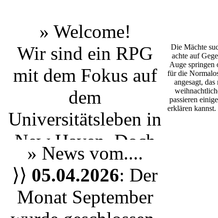
» Welcome!
Wir sind ein RPG
Die Mächte suc
achte auf Gege
Auge springen o
mit dem Fokus auf
für die Normalos
angesagt, das
dem
weihnachtlich
passieren einige
erklären kannst
Universitätsleben
in
New Haven
. Doch
» News vom....
egal ob du einen
⟩⟩
05.04.2026
: Der
Studenten aus Yale
Monat September
spielen möchtest