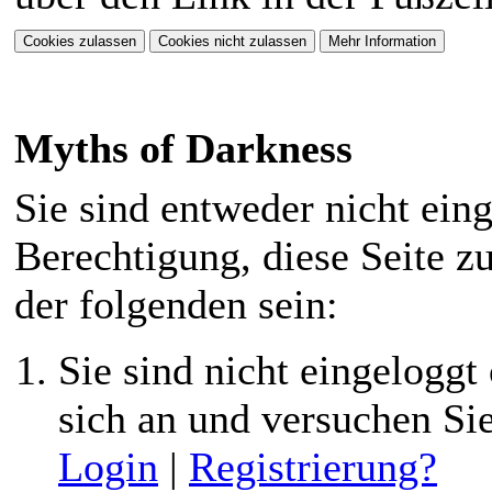
hinein. Dazu gibts
Fantasie mitbringen.
eine neue Storyline.
⟩⟩
07.01.2026
: Ein
Myths of Darkness
neuer Style
"Ashenveil" ist für
Sie sind entweder nicht eing
euch verfügbar. Nur
Berechtigung, diese Seite z
für PC angepasst!
der folgenden sein:
⟩⟩
22.11.2025
: Das
Sie sind nicht eingeloggt 
MOD hat seinen
sich an und versuchen Si
ersten Geburtstag!
Login
|
Registrierung?