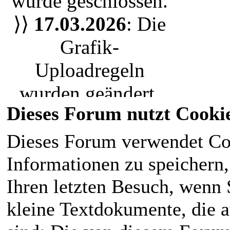
wurde geschlossen.
oder nur einen
⟩⟩
17.03.2026
: Die
Bewohner der Stadt
,
Grafik-
jeder ist herzlich
Uploadregeln
eingeladen unserem
wurden geändert.
RPG Leben
Dieses Forum nutzt Cooki
Wir nutzen nun das
einzuhauchen. Die
Uploadsystem. Bitte
Dieses Forum verwendet Co
magische Welt liegt
ladet eure Grafiken
Informationen zu speichern, 
für den
neu hoch.
Ihren letzten Besuch, wenn S
Normalbürger im
⟩⟩
28.02.2026
:
kleine Textdokumente, die 
Verborgenen
.