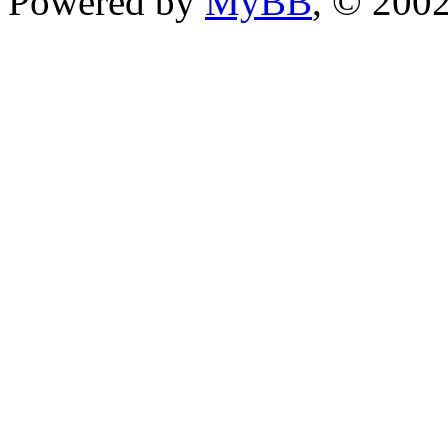
Powered by
MyBB
, © 200
im Aufbau!