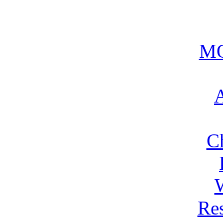
MO
A
C
Res