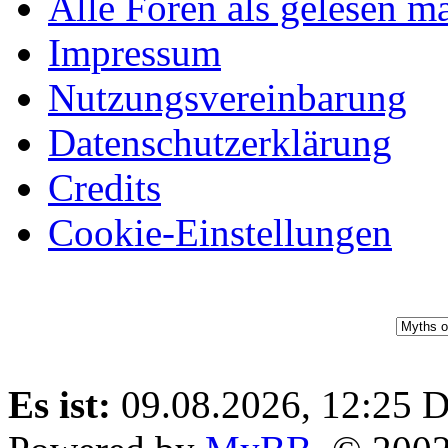
Alle Foren als gelesen m
und Oktober 2025
Impressum
sind nun spielbar.
Nutzungsvereinbarung
Die Erstsemester
Datenschutzerklärung
finden sich auf dem
Credits
Campus ein!
Cookie-Einstellungen
⟩⟩
22.11.2024:
Das
Board ist offiziell
eröffnet!
⟩⟩
17.11.2024:
Das
Es ist:
09.08.2026, 12:25
D
Board befindet sich