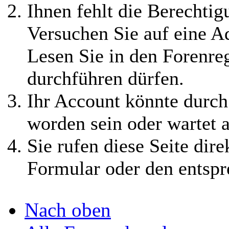
⟩⟩
09.12.2024:
Es
Ihnen fehlt die Berechtigu
wurden zwei neue
Versuchen Sie auf eine 
spielbare Gruppen
Lesen Sie in den Forenreg
erstellt, die
durchführen dürfen.
Verdammten und
Ihr Account könnte durch
die Machtjäger. Alle
worden sein oder wartet a
Infos findet ihr im
Sie rufen diese Seite dire
Wiki
Formular oder den entspr
⟩⟩
03.12.2024:
Nach oben
August, September