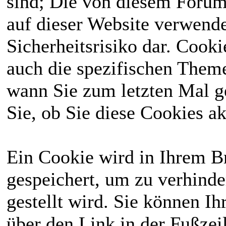
sind; Die von diesem Forum
Aktivitätsregeln
Deswegen kann
auf dieser Website verwende
wurden festgehalten
man bei uns sowohl
Sicherheitsrisiko dar. Cook
und ab heute gibt es
Reallife
spielen, als
auch die spezifischen Theme
jeden Monat eine
auch Menschen mit
wann Sie zum letzten Mal ge
Whitelist.
besonderen
Sie, ob Sie diese Cookies a
⟩⟩
27.01.2026
: Das
Fähigkeiten
. Du
komplette Wiki
solltest dafür das
Ein Cookie wird in Ihrem 
wurde einmal
18. Lebensjahr
gespeichert, um zu verhinde
überarbeitet, bitte
abgeschlossen
gestellt wird. Sie können Ih
schaut erneut
haben und reichlich
über den Link in der Fußzei