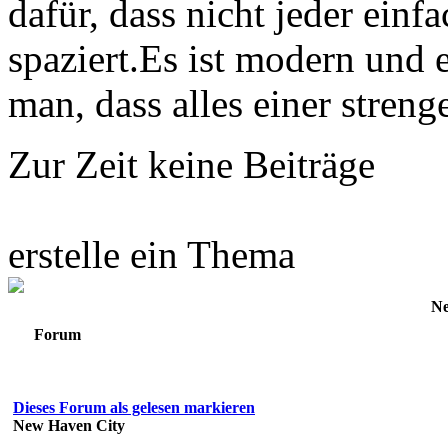
⟩⟩
09.12.2024:
Es
dafür, dass nicht jeder ein
wurden zwei neue
spaziert.Es ist modern und e
spielbare Gruppen
man, dass alles einer streng
erstellt, die
Zur Zeit keine Beiträge
Verdammten und
die Machtjäger. Alle
erstelle ein Thema
Infos findet ihr im
Ne
Wiki
Forum
⟩⟩
03.12.2024:
August, September
Dieses Forum als gelesen markieren
New Haven City