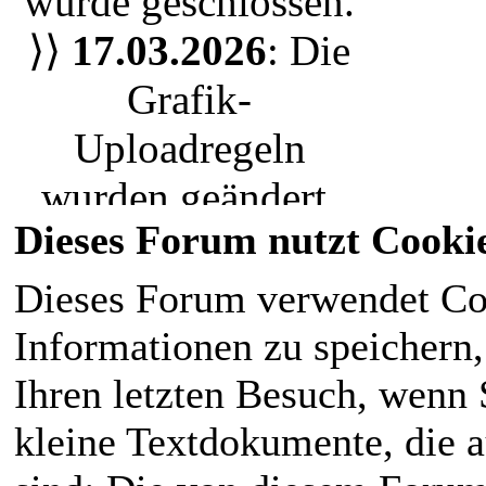
wurde geschlossen.
oder nur einen
⟩⟩
17.03.2026
: Die
Bewohner der Stadt
,
Grafik-
jeder ist herzlich
Uploadregeln
eingeladen unserem
wurden geändert.
RPG Leben
Dieses Forum nutzt Cooki
Wir nutzen nun das
einzuhauchen. Die
Uploadsystem. Bitte
Dieses Forum verwendet Co
magische Welt liegt
ladet eure Grafiken
Informationen zu speichern, 
für den
neu hoch.
Ihren letzten Besuch, wenn S
Normalbürger im
⟩⟩
28.02.2026
:
kleine Textdokumente, die 
Verborgenen
.