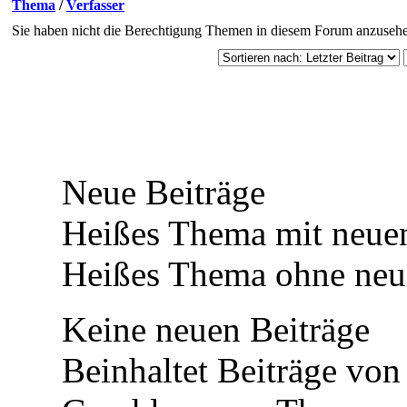
und Oktober 2025
Thema
/
Verfasser
Sie haben nicht die Berechtigung Themen in diesem Forum anzuseh
sind nun spielbar.
Die Erstsemester
finden sich auf dem
Campus ein!
Neue Beiträge
⟩⟩
22.11.2024:
Das
Heißes Thema mit neuen
Board ist offiziell
Heißes Thema ohne neue
eröffnet!
Keine neuen Beiträge
⟩⟩
17.11.2024:
Das
Beinhaltet Beiträge von
Board befindet sich