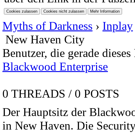
hinein. Dazu gibts
Fantasie mitbringen.
eine neue Storyline.
Myths of Darkness
›
Inplay
⟩⟩
07.01.2026
: Ein
New Haven City
neuer Style
Benutzer, die gerade diese
"Ashenveil" ist für
Blackwood Enterprise
euch verfügbar. Nur
für PC angepasst!
0 THREADS / 0 POSTS
⟩⟩
22.11.2025
: Das
MOD hat seinen
Der Hauptsitz der Blackwoo
ersten Geburtstag!
in New Haven. Die Securit