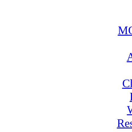
MO
A
C
Res