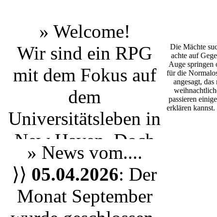
» Welcome!
Wir sind ein RPG
Die Mächte suc
achte auf Gege
Auge springen o
mit dem Fokus auf
für die Normalos
angesagt, das
dem
weihnachtlich
passieren einige
erklären kannst
Universitätsleben
in
New Haven
. Doch
» News vom....
egal ob du einen
⟩⟩
05.04.2026
: Der
Studenten aus Yale
Monat September
spielen möchtest