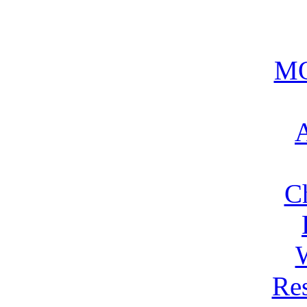
MO
A
C
Res