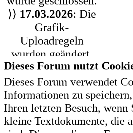
wurde geschlossen.
oder nur einen
⟩⟩
17.03.2026
: Die
Bewohner der Stadt
,
Grafik-
jeder ist herzlich
Uploadregeln
eingeladen unserem
wurden geändert.
RPG Leben
Dieses Forum nutzt Cooki
Wir nutzen nun das
einzuhauchen. Die
Uploadsystem. Bitte
Dieses Forum verwendet Co
magische Welt liegt
ladet eure Grafiken
Informationen zu speichern, 
für den
neu hoch.
Ihren letzten Besuch, wenn S
Normalbürger im
⟩⟩
28.02.2026
:
kleine Textdokumente, die 
Verborgenen
.