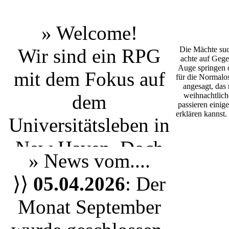
» Welcome!
Wir sind ein RPG
Die Mächte suc
achte auf Gege
Auge springen o
mit dem Fokus auf
für die Normalos
angesagt, das
dem
weihnachtlich
passieren einige
erklären kannst
Universitätsleben
in
New Haven
. Doch
» News vom....
egal ob du einen
⟩⟩
05.04.2026
: Der
Studenten aus Yale
Monat September
spielen möchtest