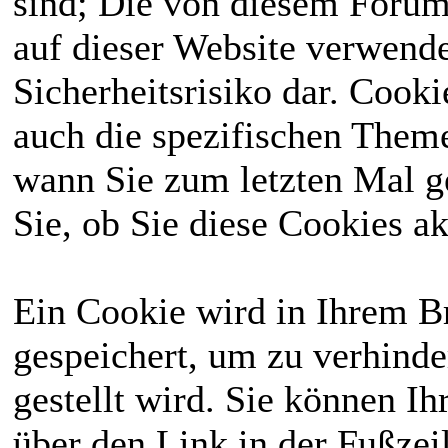
sind; Die von diesem Forum
Aktivitätsregeln
Deswegen kann
auf dieser Website verwende
wurden festgehalten
man bei uns sowohl
Sicherheitsrisiko dar. Cook
und ab heute gibt es
Reallife
spielen, als
auch die spezifischen Theme
jeden Monat eine
auch Menschen mit
wann Sie zum letzten Mal ge
Whitelist.
besonderen
Sie, ob Sie diese Cookies a
⟩⟩
27.01.2026
: Das
Fähigkeiten
. Du
komplette Wiki
solltest dafür das
Ein Cookie wird in Ihrem 
wurde einmal
18. Lebensjahr
gespeichert, um zu verhinde
überarbeitet, bitte
abgeschlossen
gestellt wird. Sie können Ih
schaut erneut
haben und reichlich
über den Link in der Fußzei