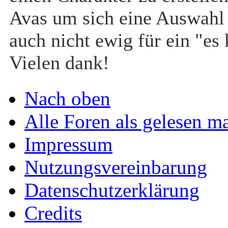
und Oktober 2025
Avas um sich eine Auswahl z
sind nun spielbar.
auch nicht ewig für ein "es 
Die Erstsemester
Vielen dank!
finden sich auf dem
Campus ein!
Nach oben
⟩⟩
22.11.2024:
Das
Alle Foren als gelesen m
Board ist offiziell
Impressum
eröffnet!
Nutzungsvereinbarung
⟩⟩
17.11.2024:
Das
Datenschutzerklärung
Board befindet sich
Credits