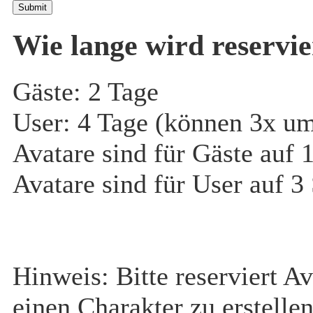
⟩⟩
09.12.2024:
Es
Submit
wurden zwei neue
Wie lange wird reservie
spielbare Gruppen
Gäste: 2 Tage
erstellt, die
User: 4 Tage (können 3x um
Verdammten und
Avatare sind für Gäste auf 
die Machtjäger. Alle
Avatare sind für User auf 3
Infos findet ihr im
Wiki
⟩⟩
03.12.2024:
Hinweis: Bitte reserviert A
August, September
einen Charakter zu erstell