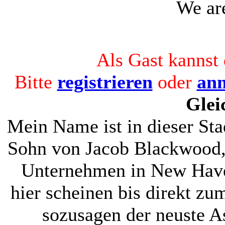
We are
Infos findet ihr im
Wiki
Als Gast kannst 
⟩⟩
03.12.2024:
Bitte
registrieren
oder
an
August, September
Glei
und Oktober 2025
Mein Name ist in dieser Sta
sind nun spielbar.
Sohn von Jacob Blackwood, 
Die Erstsemester
Unternehmen in New Have
finden sich auf dem
hier scheinen bis direkt zu
Campus ein!
sozusagen der neuste A
⟩⟩
22.11.2024:
Das