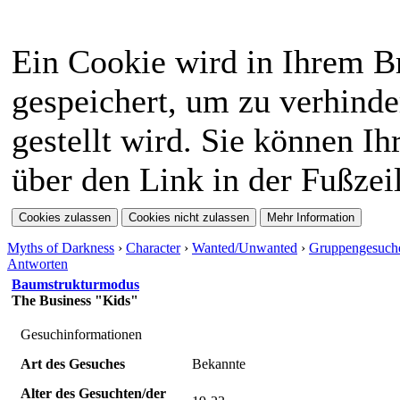
Fähigkeiten
. Du
komplette Wiki
solltest dafür das
Ein Cookie wird in Ihrem 
wurde einmal
18. Lebensjahr
gespeichert, um zu verhinde
überarbeitet, bitte
abgeschlossen
gestellt wird. Sie können Ih
schaut erneut
haben und reichlich
über den Link in der Fußzei
hinein. Dazu gibts
Fantasie mitbringen.
eine neue Storyline.
Myths of Darkness
›
Character
›
Wanted/Unwanted
›
Gruppengesuch
⟩⟩
07.01.2026
: Ein
Antworten
Baumstrukturmodus
neuer Style
The Business "Kids"
Gesuchinformationen
"Ashenveil" ist für
Art des Gesuches
Bekannte
euch verfügbar. Nur
Alter des Gesuchten/der