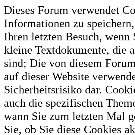
einzuhauchen. Die
Uploadsystem. Bitte
Dieses Forum verwendet Co
magische Welt liegt
ladet eure Grafiken
Informationen zu speichern, 
für den
neu hoch.
Ihren letzten Besuch, wenn S
Normalbürger im
⟩⟩
28.02.2026
:
kleine Textdokumente, die 
Verborgenen
.
sind; Die von diesem Forum
Aktivitätsregeln
Deswegen kann
auf dieser Website verwende
wurden festgehalten
man bei uns sowohl
Sicherheitsrisiko dar. Cook
und ab heute gibt es
Reallife
spielen, als
auch die spezifischen Theme
jeden Monat eine
auch Menschen mit
wann Sie zum letzten Mal ge
Whitelist.
besonderen
Sie, ob Sie diese Cookies a
⟩⟩
27.01.2026
: Das