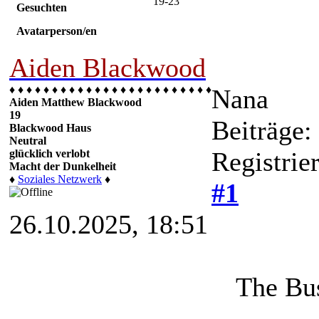
19-23
Gesuchten
für PC angepasst!
Avatarperson/en
⟩⟩
22.11.2025
: Das
Aiden Blackwood
MOD hat seinen
♦ ♦ ♦ ♦ ♦ ♦ ♦ ♦ ♦ ♦ ♦ ♦ ♦ ♦ ♦ ♦ ♦ ♦ ♦ ♦ ♦ ♦ ♦ ♦
Nana
Aiden Matthew Blackwood
ersten Geburtstag!
19
Beiträge:
Blackwood Haus
Neutral
⟩⟩
09.12.2024:
Es
Registrie
glücklich verlobt
Macht der Dunkelheit
wurden zwei neue
♦
Soziales Netzwerk
♦
#1
spielbare Gruppen
26.10.2025, 18:51
erstellt, die
Verdammten und
The Bu
die Machtjäger. Alle