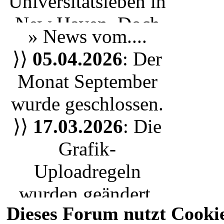
Universitätsleben
in
New Haven
. Doch
» News vom....
egal ob du einen
⟩⟩
05.04.2026
: Der
Studenten aus Yale
Monat September
spielen möchtest
wurde geschlossen.
oder nur einen
⟩⟩
17.03.2026
: Die
Bewohner der Stadt
,
Grafik-
jeder ist herzlich
Uploadregeln
eingeladen unserem
wurden geändert.
RPG Leben
Dieses Forum nutzt Cooki
Wir nutzen nun das