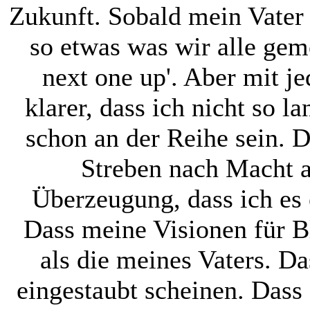
Zukunft. Sobald mein Vater
Board ist offiziell
so etwas was wir alle gem
eröffnet!
next one up'. Aber mit j
⟩⟩
17.11.2024:
Das
klarer, dass ich nicht so l
Board befindet sich
schon an der Reihe sein. 
im Aufbau!
Streben nach Macht a
Überzeugung, dass ich es 
Dass meine Visionen für B
als die meines Vaters. D
eingestaubt scheinen. Dass 