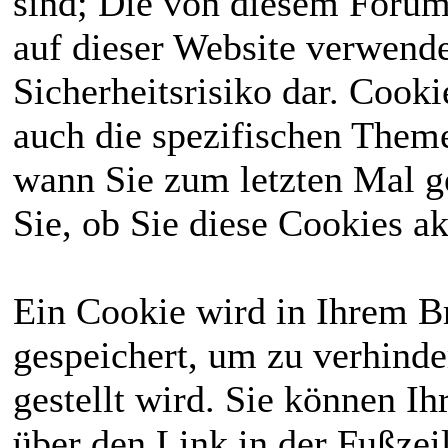
sind; Die von diesem Forum
Aktivitätsregeln
Deswegen kann
auf dieser Website verwende
wurden festgehalten
man bei uns sowohl
Sicherheitsrisiko dar. Cook
und ab heute gibt es
Reallife
spielen, als
auch die spezifischen Theme
jeden Monat eine
auch Menschen mit
wann Sie zum letzten Mal ge
Whitelist.
besonderen
Sie, ob Sie diese Cookies a
⟩⟩
27.01.2026
: Das
Fähigkeiten
. Du
komplette Wiki
solltest dafür das
Ein Cookie wird in Ihrem 
wurde einmal
18. Lebensjahr
gespeichert, um zu verhinde
überarbeitet, bitte
abgeschlossen
gestellt wird. Sie können Ih
schaut erneut
haben und reichlich
über den Link in der Fußzei