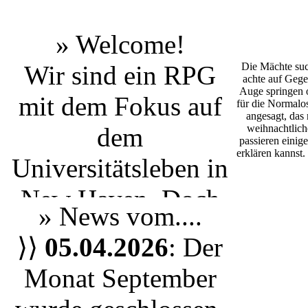
» Welcome!
Wir sind ein RPG
Die Mächte suc
achte auf Gege
Auge springen o
mit dem Fokus auf
für die Normalos
angesagt, das
dem
weihnachtlich
passieren einige
erklären kannst
Universitätsleben
in
New Haven
. Doch
» News vom....
egal ob du einen
⟩⟩
05.04.2026
: Der
Studenten aus Yale
Monat September
spielen möchtest