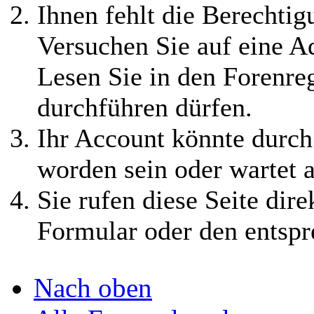
⟩⟩
09.12.2024:
Es
Ihnen fehlt die Berechtigu
wurden zwei neue
Versuchen Sie auf eine 
spielbare Gruppen
Lesen Sie in den Forenreg
erstellt, die
durchführen dürfen.
Verdammten und
Ihr Account könnte durch
die Machtjäger. Alle
worden sein oder wartet a
Infos findet ihr im
Sie rufen diese Seite dire
Wiki
Formular oder den entspr
⟩⟩
03.12.2024:
Nach oben
August, September