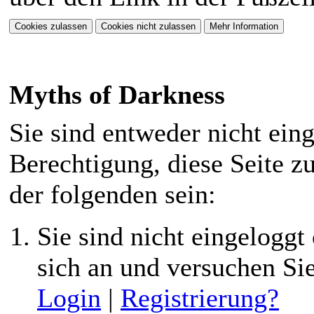
hinein. Dazu gibts
Fantasie mitbringen.
eine neue Storyline.
⟩⟩
07.01.2026
: Ein
Myths of Darkness
neuer Style
"Ashenveil" ist für
Sie sind entweder nicht eing
euch verfügbar. Nur
Berechtigung, diese Seite z
für PC angepasst!
der folgenden sein:
⟩⟩
22.11.2025
: Das
Sie sind nicht eingeloggt 
MOD hat seinen
sich an und versuchen Si
ersten Geburtstag!
Login
|
Registrierung?