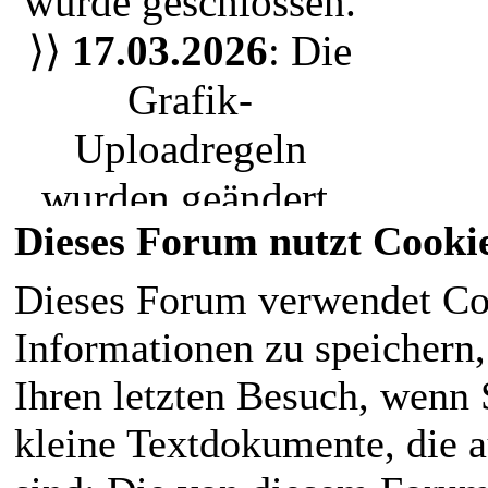
wurde geschlossen.
oder nur einen
⟩⟩
17.03.2026
: Die
Bewohner der Stadt
,
Grafik-
jeder ist herzlich
Uploadregeln
eingeladen unserem
wurden geändert.
RPG Leben
Dieses Forum nutzt Cooki
Wir nutzen nun das
einzuhauchen. Die
Uploadsystem. Bitte
Dieses Forum verwendet Co
magische Welt liegt
ladet eure Grafiken
Informationen zu speichern, 
für den
neu hoch.
Ihren letzten Besuch, wenn S
Normalbürger im
⟩⟩
28.02.2026
:
kleine Textdokumente, die 
Verborgenen
.