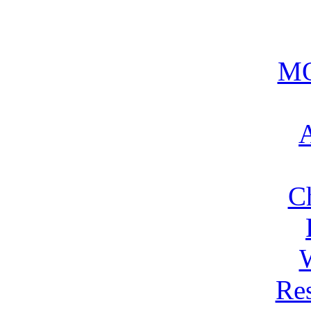
MO
A
C
Res