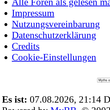
Alle Foren als gelesen m
und Oktober 2025
Impressum
sind nun spielbar.
Nutzungsvereinbarung
Die Erstsemester
Datenschutzerklärung
finden sich auf dem
Credits
Campus ein!
Cookie-Einstellungen
⟩⟩
22.11.2024:
Das
Board ist offiziell
eröffnet!
⟩⟩
17.11.2024:
Das
Es ist:
07.08.2026, 21:14
D
Board befindet sich