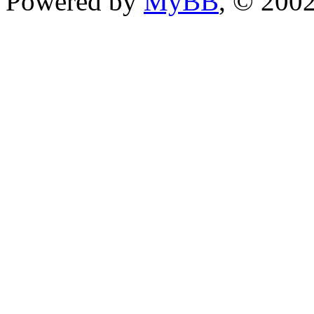
Powered by
MyBB
, © 200
im Aufbau!