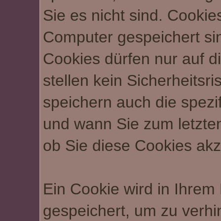
VERBORGENEN
.
Sie es nicht sind. Cookie
⟩⟩
28.02.2026
:
Deswegen kann man
Computer gespeichert si
Aktivitätsregeln wurden
bei uns sowohl
Cookies dürfen nur auf 
festgehalten und ab
REALLIFE
spielen, als
stellen kein Sicherheitsr
heute gibt es jeden
auch Menschen mit
speichern auch die spez
Monat eine Whitelist.
BESONDEREN
und wann Sie zum letzten
⟩⟩
27.01.2026
: Das
FÄHIGKEITEN
. Du
ob Sie diese Cookies akz
komplette Wiki wurde
solltest dafür das 18.
einmal überarbeitet,
Lebensjahr
Ein Cookie wird in Ihre
bitte schaut erneut
abgeschlossen haben
gespeichert, um zu verhi
hinein. Dazu gibts eine