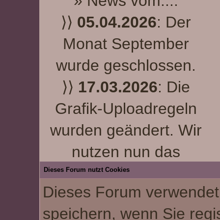
» News vom....
STUDENTEN AUS
⟩⟩
05.04.2026
: Der
YALE
spielen möchtest
Monat September
oder nur einen
wurde geschlossen.
BEWOHNER DER
⟩⟩
17.03.2026
: Die
STADT
, jeder ist
Grafik-Uploadregeln
herzlich eingeladen
wurden geändert. Wir
unserem RPG Leben
nutzen nun das
einzuhauchen. Die
Uploadsystem. Bitte
Dieses Forum nutzt Cookies
magische Welt liegt für
Dieses Forum verwendet 
ladet eure Grafiken neu
den Normalbürger im
speichern, wenn Sie regis
hoch.