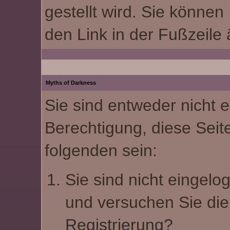
und reichlich Fantasie
gestellt wird. Sie können
neue Storyline.
mitbringen.
den Link in der Fußzeile
⟩⟩
07.01.2026
: Ein
neuer Style "Ashenveil"
ist für euch verfügbar.
Myths of Darkness
Sie sind entweder nicht e
Nur für PC angepasst!
Berechtigung, diese Seit
⟩⟩
22.11.2025
: Das
folgenden sein:
MOD hat seinen ersten
Geburtstag!
Sie sind nicht eingelog
⟩⟩
09.12.2024:
Es
und versuchen Sie die
wurden zwei neue
Registrierung?