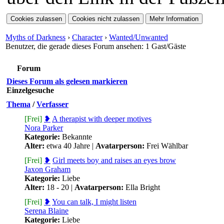
hinein. Dazu gibts
Fantasie mitbringen.
eine neue Storyline.
Myths of Darkness
›
Character
›
Wanted/Unwanted
⟩⟩
07.01.2026
: Ein
Benutzer, die gerade dieses Forum ansehen: 1 Gast/Gäste
neuer Style
Forum
Dieses Forum als gelesen markieren
"Ashenveil" ist für
Einzelgesuche
Thema
/
Verfasser
euch verfügbar. Nur
[Frei]
❥
A therapist with deeper motives
Nora Parker
für PC angepasst!
Kategorie:
Bekannte
Alter:
etwa 40 Jahre |
Avatarperson:
Frei Wählbar
⟩⟩
22.11.2025
: Das
[Frei]
❥
Girl meets boy and raises an eyes brow
Jaxon Graham
MOD hat seinen
Kategorie:
Liebe
Alter:
18 - 20 |
Avatarperson:
Ella Bright
ersten Geburtstag!
[Frei]
❥
You can talk, I might listen
Serena Blaine
Kategorie:
Liebe