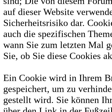
sind; Die von diesem Forum
Aktivitätsregeln
Deswegen kann
auf dieser Website verwende
wurden festgehalten
man bei uns sowohl
Sicherheitsrisiko dar. Cook
und ab heute gibt es
Reallife
spielen, als
auch die spezifischen Theme
jeden Monat eine
auch Menschen mit
wann Sie zum letzten Mal ge
Whitelist.
besonderen
Sie, ob Sie diese Cookies a
⟩⟩
27.01.2026
: Das
Fähigkeiten
. Du
komplette Wiki
solltest dafür das
Ein Cookie wird in Ihrem 
wurde einmal
18. Lebensjahr
gespeichert, um zu verhinde
überarbeitet, bitte
abgeschlossen
gestellt wird. Sie können Ih
schaut erneut
haben und reichlich
über den Link in der Fußzei