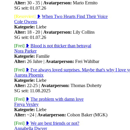
⟩⟩
09.12.2024:
Es
Alter:
30 - 35 |
Avatarperson:
Mario Ermito
SG seit: 01.07.26
wurden zwei neue
[Reserviert]
❥
When Two Hearts Find Their Voice
Cole Owens
spielbare Gruppen
Kategorie:
Liebe
Alter:
18 - 20 |
Avatarperson:
Lily Collins
SG seit: 01.07.26
erstellt, die
[Frei]
❥
Blood is not thicker than betrayal
Verdammten und
Nora Parker
Kategorie:
Familie
Alter:
26 Jahre |
Avatarperson:
Frei Wählbar
die Machtjäger. Alle
[Frei]
❥
I've always loved surprises. Maybe that's why I love y
Aurora Phoenix
Infos findet ihr im
Kategorie:
Liebe
Alter:
22-25 |
Avatarperson:
Thomas Doherty
Wiki
SG seit: 11.08.2025
[Frei]
❥
The problem with damn love
⟩⟩
03.12.2024:
Freya Vexley
Kategorie:
Liebe
Alter:
~24 |
Avatarperson:
Colson Baker (MGK)
August, September
[Frei]
❥
We are best friends or not?
Annabella Dwyer