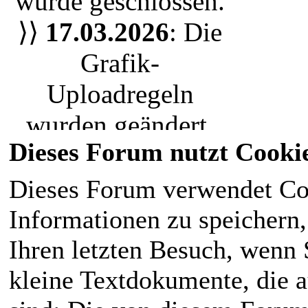
wurde geschlossen.
oder nur einen
⟩⟩
17.03.2026
: Die
Bewohner der Stadt
,
Grafik-
jeder ist herzlich
Uploadregeln
eingeladen unserem
wurden geändert.
RPG Leben
Dieses Forum nutzt Cooki
Wir nutzen nun das
einzuhauchen. Die
Uploadsystem. Bitte
Dieses Forum verwendet Co
magische Welt liegt
ladet eure Grafiken
Informationen zu speichern, 
für den
neu hoch.
Ihren letzten Besuch, wenn S
Normalbürger im
⟩⟩
28.02.2026
:
kleine Textdokumente, die 
Verborgenen
.