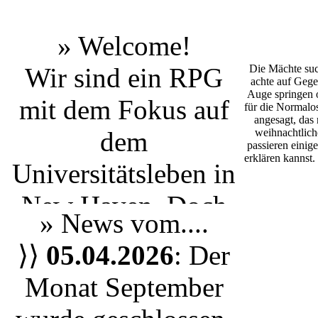
» Welcome!
Wir sind ein RPG
Die Mächte suc
achte auf Gege
Auge springen o
mit dem Fokus auf
für die Normalos
angesagt, das
dem
weihnachtlich
passieren einige
erklären kannst
Universitätsleben
in
New Haven
. Doch
» News vom....
egal ob du einen
⟩⟩
05.04.2026
: Der
Studenten aus Yale
Monat September
spielen möchtest