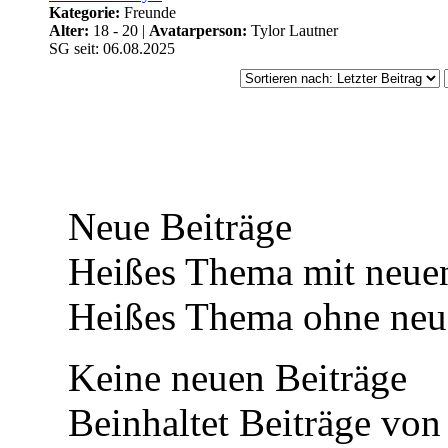
und Oktober 2025
Kategorie:
Freunde
Alter:
18 - 20 |
Avatarperson:
Tylor Lautner
sind nun spielbar.
SG seit: 06.08.2025
Die Erstsemester
finden sich auf dem
Campus ein!
Neue Beiträge
⟩⟩
22.11.2024:
Das
Heißes Thema mit neuen
Board ist offiziell
Heißes Thema ohne neue
eröffnet!
⟩⟩
17.11.2024:
Das
Keine neuen Beiträge
Board befindet sich
Beinhaltet Beiträge von