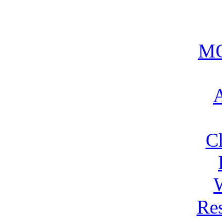
MO
A
C
Res