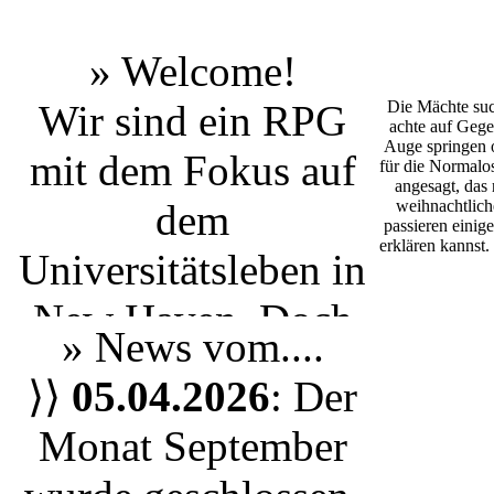
» Welcome!
Wir sind ein RPG
Die Mächte suc
achte auf Gege
Auge springen o
mit dem Fokus auf
für die Normalos
angesagt, das
dem
weihnachtlich
passieren einige
erklären kannst
Universitätsleben
in
New Haven
. Doch
» News vom....
egal ob du einen
⟩⟩
05.04.2026
: Der
Studenten aus Yale
Monat September
spielen möchtest